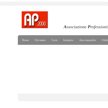
A
ssociazione
P
rofessioni
Home
Chi siamo
Corsi
Iniziative
Aree tematiche
Utilit