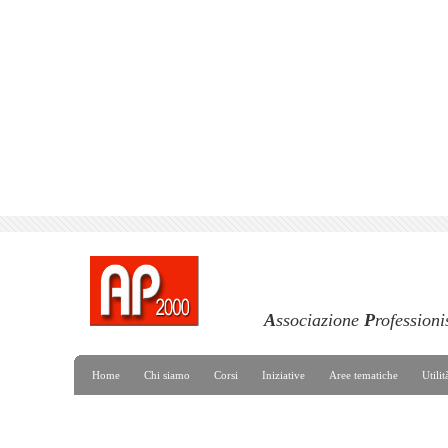
A
ssociazione
P
rofessioni
Home
Chi siamo
Corsi
Iniziative
Aree tematiche
Utilit